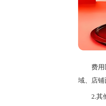
费用区间
域、店铺
2.其