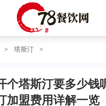
>
塔斯汀
>
开个塔斯汀要多少钱
汀加盟费用详解一览