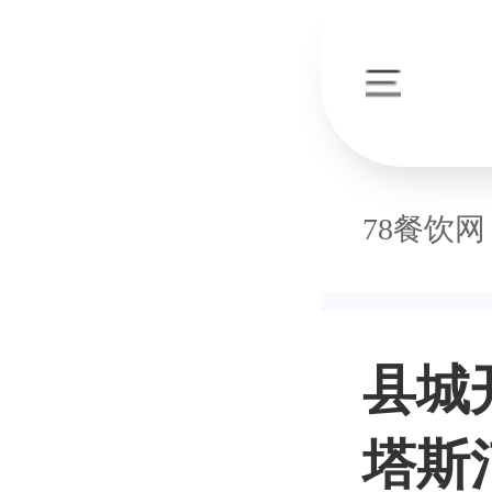
78餐饮网
县城
塔斯