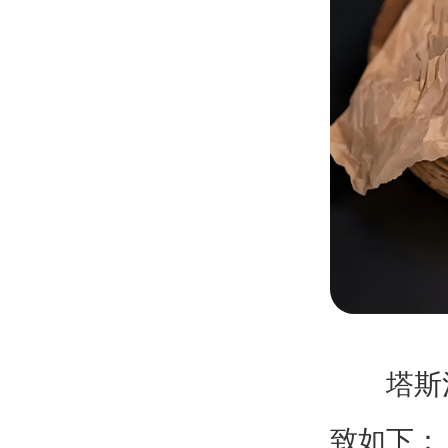
塔斯汀汉
致如下：