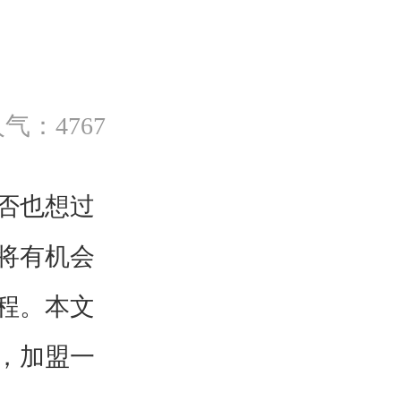
气：4767
否也想过
将有机会
程。本文
，加盟一