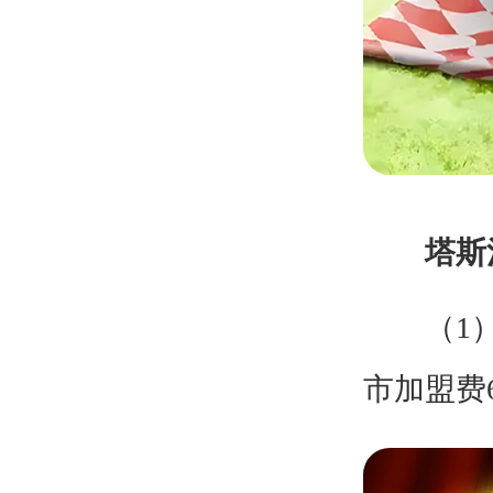
塔斯汀
（1）加
市加盟费6