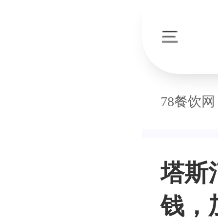
78餐饮网
塔斯
钱，