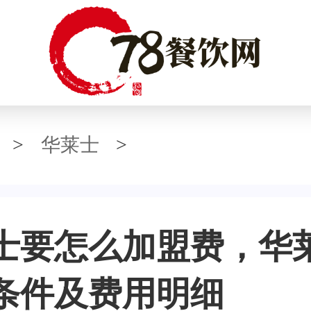
>
华莱士
>
士要怎么加盟费，华
条件及费用明细