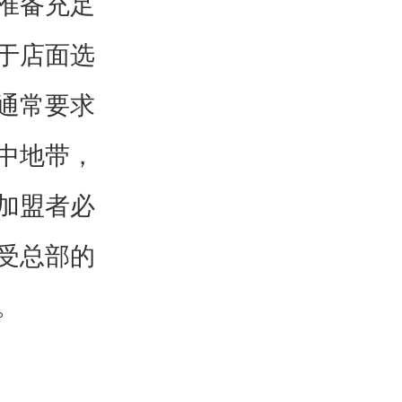
准备充足
于店面选
通常要求
中地带，
加盟者必
受总部的
。