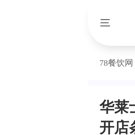
78餐饮网
华莱
开店