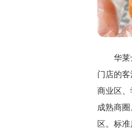
华莱士
门店的客
商业区、
成熟商圈
区。标准