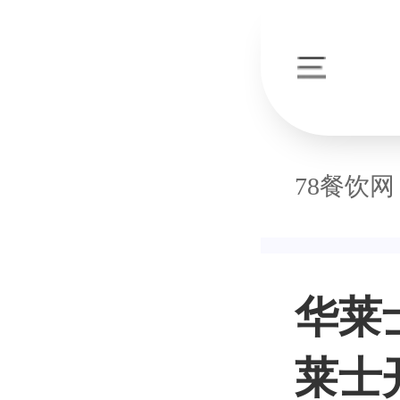
78餐饮网
华莱
莱士