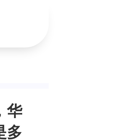
，华
是多