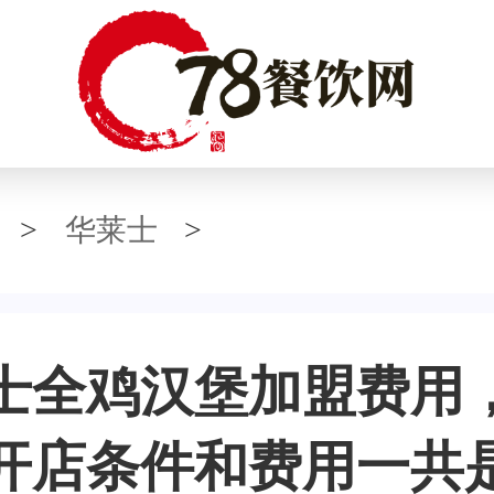
>
华莱士
>
士全鸡汉堡加盟费用
开店条件和费用一共