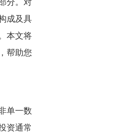
部分。对
构成及具
。本文将
，帮助您
非单一数
投资通常