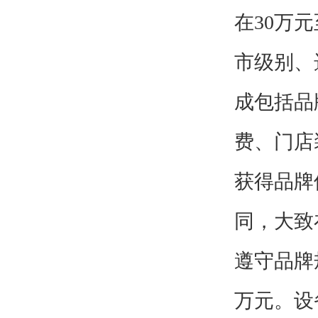
在30万
市级别、
成包括品
费、门店
获得品牌
同，大致
遵守品牌
万元。设